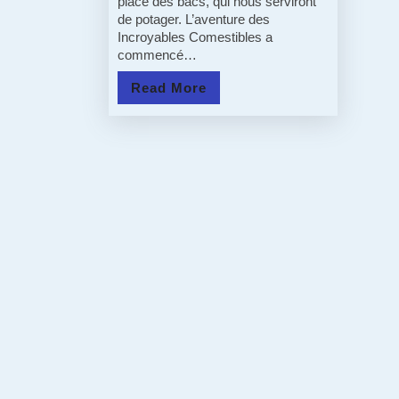
place des bacs, qui nous serviront
de potager. L’aventure des
Incroyable
Incroyables Comestibles a
Comestible
commencé…
!
Read
Read More
More