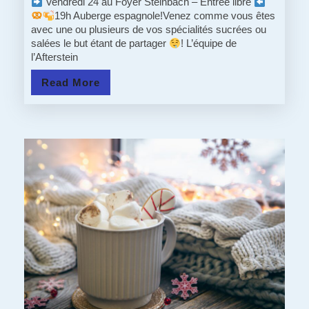
:
Vendredi 24 au Foyer Steinbach – Entrée libre
19h Auberge espagnole!Venez comme vous êtes
SEMAINE
avec une ou plusieurs de vos spécialités sucrées ou
salées le but étant de partager
! L’équipe de
SANS
l’Afterstein
TV:
Read
Read More
Dernier
More
Épisode!!
SOIRÉE
DE
FOLIE
EN
VUE!!