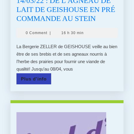
14/03/22 : DE L’AGNEAU DE
LAIT DE GEISHOUSE EN PRÉ
14/03/22
COMMANDE AU STEIN
:
0 Comment
|
16 h 30 min
DE
L’AGNEAU
La Bergerie ZELLER de GEISHOUSE veille au bien
DE
être de ses brebis et de ses agneaux nourris à
l’herbe des prairies pour fournir une viande de
LAIT
qualité! Jusqu’au 08/04, vous
DE
Plus
Plus d'info
GEISHOUS
d'info
EN
PRÉ
COMMAN
AU
STEIN