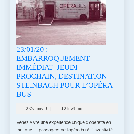
23/01/20 :
EMBARROQUEMENT
IMMÉDIAT- JEUDI
PROCHAIN, DESTINATION
STEINBACH POUR L’OPÉRA
23/01/20
BUS
:
0 Comment
|
10 h 59 min
EMBARROQUEMENT
IMMÉDIAT-
Venez vivre une expérience unique d’opérette en
JEUDI
tant que … passagers de l’opéra bus! L’inventivité