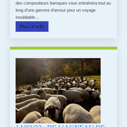
des compositeurs baroques vous entraînera tout au
PROCHAIN,
long d’une gamme d’amour pour un voyage
DESTINATION
inoubliable…
STEINBACH
Plus
Plus d'info
POUR
d'info
L’OPÉRA
BUS