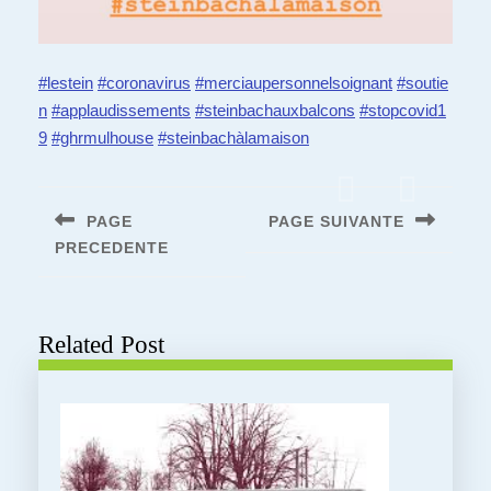
#lestein
#coronavirus
#merciaupersonnelsoignant
#soutie
n
#applaudissements
#steinbachauxbalcons
#stopcovid1
9
#ghrmulhouse
#steinbachàlamaison
Navigation
de
PAGE
PAGE SUIVANTE
l’article
PRECEDENTE
Next
post:
Previous
post:
Related Post