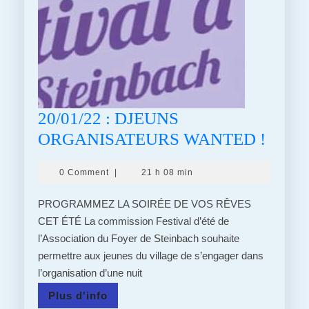
20/01/22 : DJEUNS
20/01
ORGANISATEURS WANTED !
:
0 Comment
|
21 h 08 min
DJEU
ORGA
PROGRAMMEZ LA SOIRÉE DE VOS RÊVES
WAN
CET ÉTÉ La commission Festival d’été de
l’Association du Foyer de Steinbach souhaite
!
permettre aux jeunes du village de s’engager dans
l’organisation d’une nuit
Plus
Plus d'info