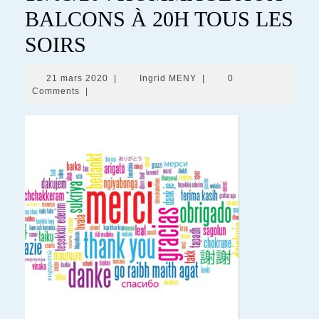
BALCONS À 20H TOUS LES
SOIRS
21
Ingrid
21 mars 2020
|
Ingrid MENY
|
0
mars
MENY
Comments
|
2020