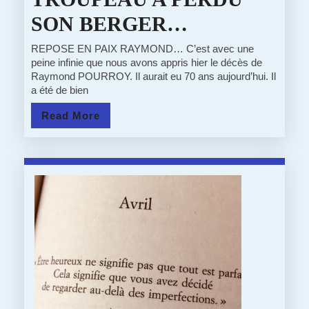
04/04/20
SON BERGER…
:
REPOSE EN PAIX RAYMOND… C’est avec une
peine infinie que nous avons appris hier le décès de
NOTRE
Raymond POURROY. Il aurait eu 70 ans aujourd’hui. Il
a été de bien
TROUPEAU
Read
Read More
A
More
PERDU
SON
BERGER…