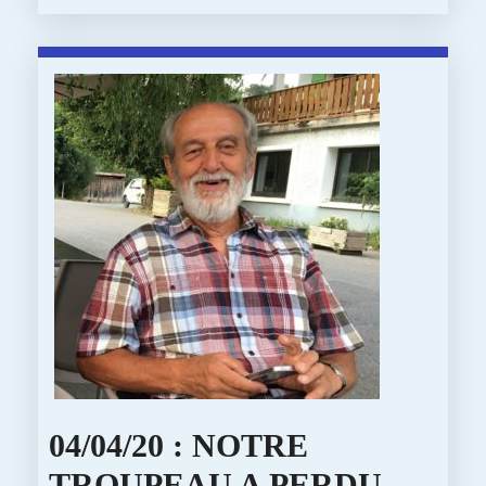
More
À
L’ENTRAIDE
ET
À
LA
SOLIDARITÉ…
LA
STEINAPP
S’OUVRE
À
TOUS
04/04/20 : NOTRE
TROUPEAU A PERDU