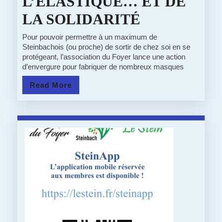
L’ÉLASTIQUE… ET DE
11/04/20
LA SOLIDARITÉ
:
Pour pouvoir permettre à un maximum de
Steinbachois (ou proche) de sortir de chez soi en se
WANTED
protégeant, l’association du Foyer lance une action
d’envergure pour fabriquer de nombreux masques
!
Read
Read More
NOUS
More
RECHERC
DES
COUTURIÈ
DU
TISSU,
DU
BIAIS,