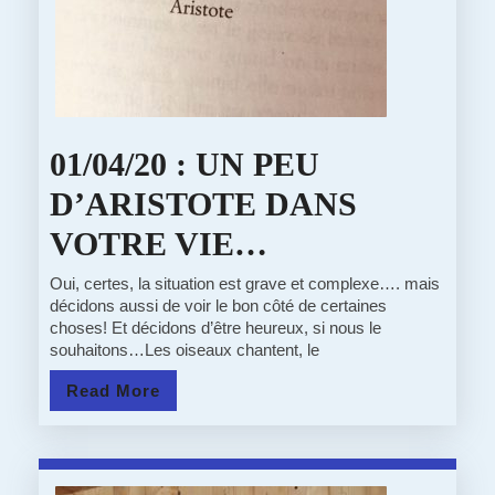
01/04/20 : UN PEU
D’ARISTOTE DANS
01/04/20
VOTRE VIE…
:
Oui, certes, la situation est grave et complexe…. mais
décidons aussi de voir le bon côté de certaines
UN
choses! Et décidons d’être heureux, si nous le
souhaitons…Les oiseaux chantent, le
PEU
Read
Read More
D’ARISTOTE
More
DANS
VOTRE