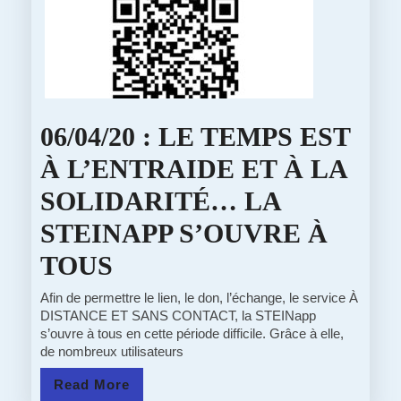
DE
L’ÉLASTI
ET
DE
06/04/20 : LE TEMPS EST
LA
À L’ENTRAIDE ET À LA
SOLIDARI
SOLIDARITÉ… LA
STEINAPP S’OUVRE À
06/04/20
TOUS
:
Afin de permettre le lien, le don, l’échange, le service À
DISTANCE ET SANS CONTACT, la STEINapp
LE
s’ouvre à tous en cette période difficile. Grâce à elle,
de nombreux utilisateurs
TEMPS
Read
Read More
EST