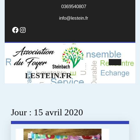
Skip
0369540807
to
content
info@lestein.fr
info@lestein.fr
Facebook
Instagram
Open
LESTEIN.FR
Butto
Jour :
15 avril 2020