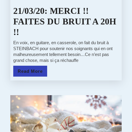
21/03/20: MERCI !!
FAITES DU BRUIT A 20H
21/03/20:
!!
MERCI
En voix, en guitare, en casserole, on fait du bruit à
STEINBACH pour soutenir nos soignants qui en ont
!!
malheureusement tellement besoin…Ce n’est pas
grand chose, mais si ça réchauffe
FAITES
Read
Read More
DU
More
BRUIT
A
20H
!!