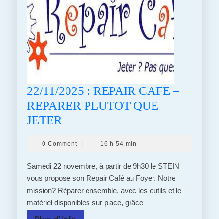
22/11/2025 : REPAIR CAFE –
REPARER PLUTOT QUE
22/11/2025
JETER
:
0 Comment
|
16 h 54 min
REPAIR
CAFE
Samedi 22 novembre, à partir de 9h30 le STEIN
–
vous propose son Repair Café au Foyer. Notre
mission? Réparer ensemble, avec les outils et le
REPARER
matériel disponibles sur place, grâce
PLUTOT
Plus
Plus d'info