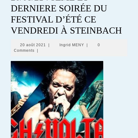
DERNIERE SOIRÉE DU
FESTIVAL D’ÉTÉ CE
VENDREDI À STEINBACH
20
Ingrid
20 août 2021
|
Ingrid MENY
|
0
août
MENY
Comments
|
2021