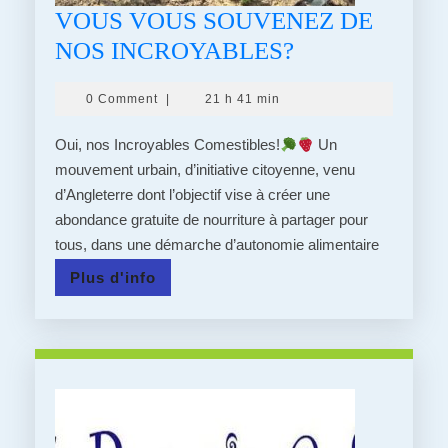
VOUS VOUS SOUVENEZ DE
VOUS
NOS INCROYABLES?
VOUS
0 Comment
|
21 h 41 min
SOUVENEZ
DE
Oui, nos Incroyables Comestibles!
Un
NOS
mouvement urbain, d’initiative citoyenne, venu
d’Angleterre dont l’objectif vise à créer une
INCROYABLE
abondance gratuite de nourriture à partager pour
tous, dans une démarche d’autonomie alimentaire
Plus
Plus d'info
d'info