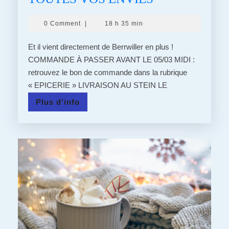
:
0 Comment
|
18 h 35 min
ORLOFF,
PRUNEAUX
Et il vient directement de Berrwiller en plus !
OU
COMMANDE À PASSER AVANT LE 05/03 MIDI :
retrouvez le bon de commande dans la rubrique
PERSIL
« EPICERIE » LIVRAISON AU STEIN LE
?!
Plus
Plus d'info
NOTRE
d'info
RÔTI
RÉPONDRA
À
TOUTES
VOS
ENVIES