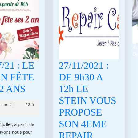
An
De
7/21 : LE
27/11/2021 :
IN FÊTE
DE 9h30 A
02/07/21
2 ANS
12h LE
:
STEIN VOUS
mment
|
22 h
LE
PROPOSE
STEIN
SON 4EME
juillet, à partir de
ouvons nous pour
FÊTE
REPAIR