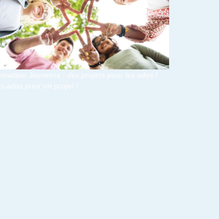
imation Jeunesse : des projets pour les ados !
s ados pour un projet !