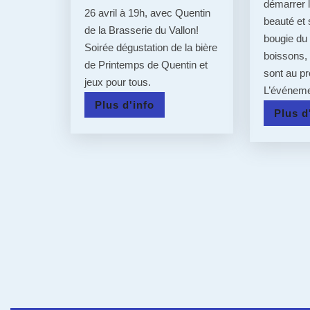
démarrer 
26 avril à 19h, avec Quentin
&
beauté et 
de la Brasserie du Vallon!
bougie du 
JEUX
Soirée dégustation de la bière
boissons, 
de Printemps de Quentin et
sont au p
jeux pour tous.
L’événem
Plus
Plus d'info
Plus d
d'info