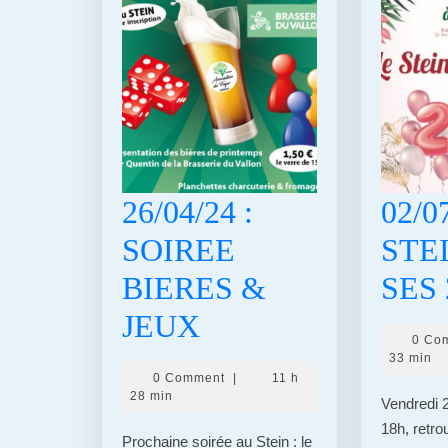
26/04/24 :
02/0
SOIREE
STE
BIERES &
SES 
26/04/24
JEUX
0 Co
:
33 min
0 Comment
|
11 h
SOIREE
28 min
Vendredi 2 
18h, retr
BIERES
Prochaine soirée au Stein : le