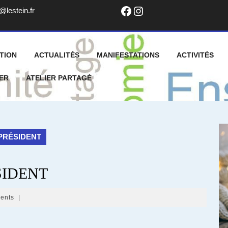
Facebook
Instagram
info@lestein.fr
@lestein.fr
TION
ACTUALITÉS
MANIFESTATIONS
ACTIVITÉS
ER
ATELIER PARTAGÉ
 PRÉSIDENT
SIDENT
ents
|