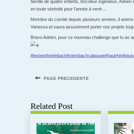
famille de quatre enfants, bricoleur ingénieux, Adrien
en toute sérénité pour l’année à venir…
Membre du comité depuis plusieurs années, il anime
Vanessa et saura assurément porter nos projets toujour
Bravo Adrien, pour ce nouveau challenge que tu as acce
#lestein
#steinbach
#steinbachçabouge
#hautrhin
#plus
Navigation
de
PAGE PRECEDENTE
l’article
Previous
post:
Related Post