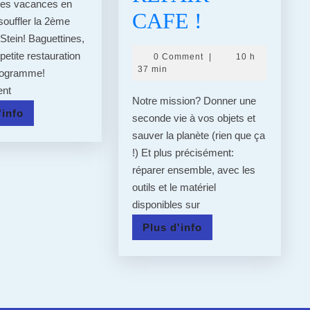
les vacances en
SES
27/11/2021
CAFE !
souffler la 2ème
Stein! Baguettines,
2
:
petite restauration
0 Comment
|
10 h
ANS
DE
37 min
rogramme!
ent
9h30
Notre mission? Donner une
Plus
'info
seconde vie à vos objets et
A
d'info
sauver la planète (rien que ça
12h
!) Et plus précisément:
réparer ensemble, avec les
LE
outils et le matériel
STEIN
disponibles sur
VOUS
Plus
Plus d'info
d'info
PROPOSE
SON
4EME