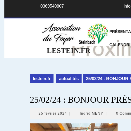
Skip
0369540807
info
to
content
PRÉSENTA
CALENDRI
LESTEIN.FR
lestein.fr
actualités
25/02/24 : BONJOUR
25/02/24 : BONJOUR PRÉ
25
Ingrid
25 février 2024
|
Ingrid MENY
|
0 Comm
février
MENY
2024