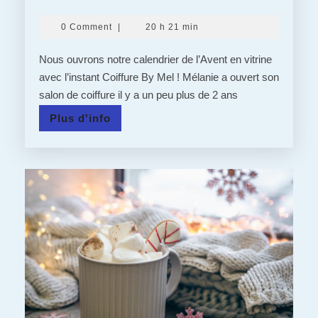
:
0 Comment
|
20 h 21 min
JOUR
1
Nous ouvrons notre calendrier de l’Avent en vitrine
–
avec l’instant Coiffure By Mel ! Mélanie a ouvert son
salon de coiffure il y a un peu plus de 2 ans
L’INSTANT
COIFFURE
Plus
Plus d'info
d'info
By
MEL