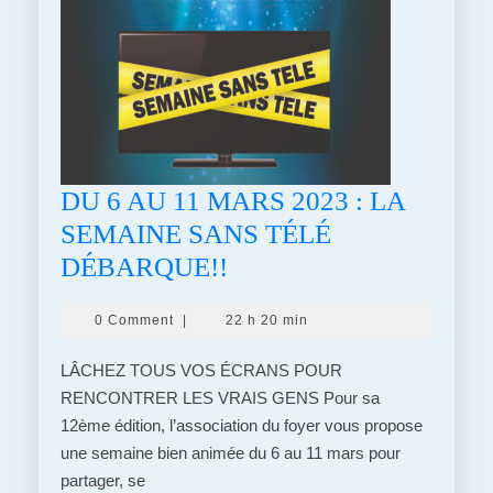
DU 6 AU 11 MARS 2023 : LA
SEMAINE SANS TÉLÉ
DU
DÉBARQUE!!
6
0 Comment
|
22 h 20 min
AU
11
LÂCHEZ TOUS VOS ÉCRANS POUR
MARS
RENCONTRER LES VRAIS GENS Pour sa
12ème édition, l’association du foyer vous propose
2023
une semaine bien animée du 6 au 11 mars pour
:
partager, se