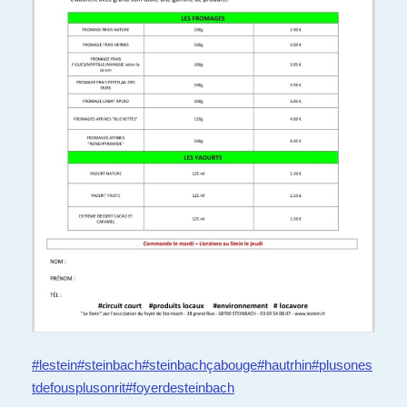
#lestein
#steinbach
#steinbachçabouge
#hautrhin
#plusones
tdefousplusonrit
#foyerdesteinbach