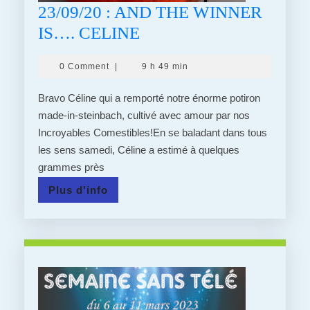
23/09/20 : AND THE WINNER
23/09/20
IS…. CELINE
:
0 Comment
|
9 h 49 min
AND
THE
Bravo Céline qui a remporté notre énorme potiron
WINNER
made-in-steinbach, cultivé avec amour par nos
Incroyables Comestibles!En se baladant dans tous
IS….
les sens samedi, Céline a estimé à quelques
CELINE
grammes près
Plus
Plus d'info
d'info