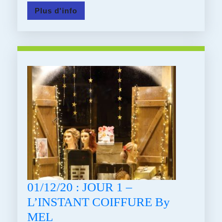
LA
Plus
Plus d'info
SEMAINE
d'info
SANS
TÉLÉ
DÉBARQUE!!
01/12/20 : JOUR 1 –
L’INSTANT COIFFURE By
01/12/20
MEL