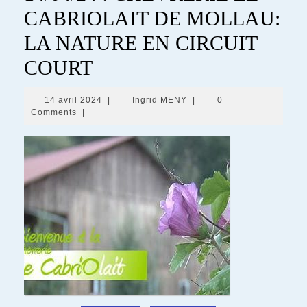
CABRIOLAIT DE MOLLAU:
LA NATURE EN CIRCUIT
COURT
14
Ingrid
14 avril 2024
|
Ingrid MENY
|
0
avril
MENY
Comments
|
2024