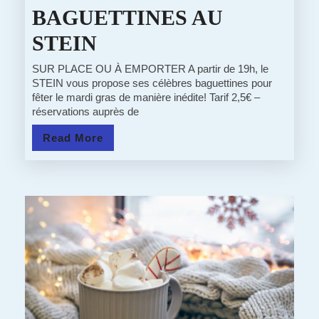
BAGUETTINES AU
04/03/2025
STEIN
:
SUR PLACE OU À EMPORTER A partir de 19h, le
STEIN vous propose ses célèbres baguettines pour
SOIREE
fêter le mardi gras de manière inédite! Tarif 2,5€ –
réservations auprès de
BAGUETTINES
Read
Read More
AU
More
STEIN