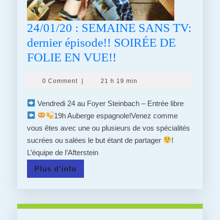
24/01/20 : SEMAINE SANS TV:
dernier épisode!! SOIRÉE DE
24/01/20
FOLIE EN VUE!!
:
0 Comment
|
21 h 19 min
SEMAINE
SANS
Vendredi 24 au Foyer Steinbach – Entrée libre
TV:
19h Auberge espagnole!Venez comme
vous êtes avec une ou plusieurs de vos spécialités
dernier
sucrées ou salées le but étant de partager
!
épisode!!
L’équipe de l’Afterstein
SOIRÉE
Plus
Plus d'info
DE
d'info
FOLIE
EN
VUE!!