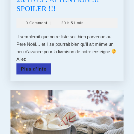
28/11/19
SPOILER !!!
:
0 Comment
|
20 h 51 min
ATTENTION
!!!
Il semblerait que notre liste soit bien parvenue au
SPOILER
Pere Noël… et il se pourrait bien qu’il ait même un
peu d’avance pour la livraison de notre enseigne
!!!
Allez
Plus
Plus d'info
d'info