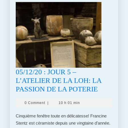
05/12/20 : JOUR 5 –
L’ATELIER DE LA LOH: LA
05/12/20
PASSION DE LA POTERIE
:
0 Comment
|
10 h 01 min
JOUR
5
Cinquième fenêtre toute en délicatesse! Francine
–
Stentz est céramiste depuis une vingtaine d’année.