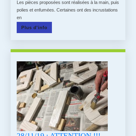
Les pièces proposées sont réalisées à la main, puis
L’ATELI
polies et enfumées. Certaines ont des incrustations
DE
en
LA
Plus
Plus d'info
LOH:
d'info
LA
PASSION
DE
LA
POTERIE
28/11/19 : ATTENTION !!!