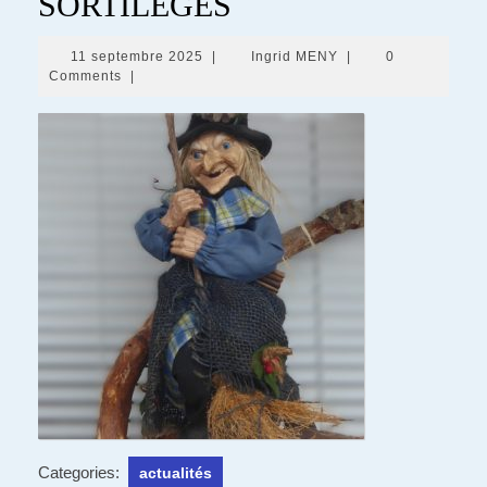
SORTILEGES
11
Ingrid
11 septembre 2025
|
Ingrid MENY
|
0
septembre
MENY
Comments
|
2025
Categories:
actualités