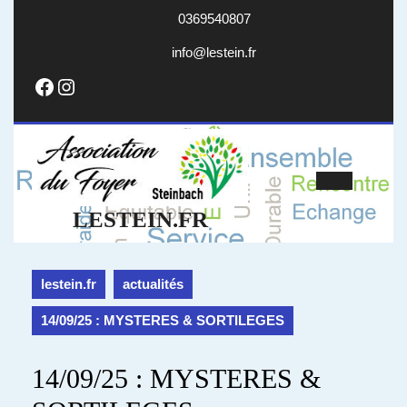
Skip
0369540807
to
content
info@lestein.fr
info@lestein.fr
Facebook
Instagram
Open
LESTEIN.FR
Butto
lestein.fr
actualités
14/09/25 : MYSTERES & SORTILEGES
14/09/25 : MYSTERES &