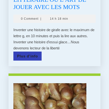
16/12/20
JOUER AVEC LES MOTS
:
0 Comment
|
14 h 18 min
JOUR
16
Inventer une histoire de girafe avec le maximum de
–
lettre g, en 10 minutes et puis la lire aux autres.
Inventer une histoire d’essui glace…Nous
L’APÉRO
devenons lecteur de la liberté
LITTÉRAI
Plus
Plus d'info
OU
d'info
L’ART
DE
JOUER
AVEC
LES
MOTS