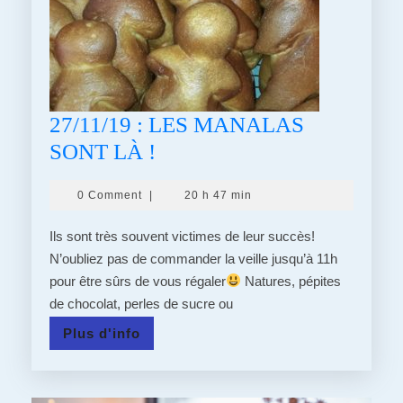
27/11/19 : LES MANALAS
27/11/19
SONT LÀ !
:
0 Comment
|
20 h 47 min
LES
MANALAS
Ils sont très souvent victimes de leur succès!
SONT
N’oubliez pas de commander la veille jusqu’à 11h
pour être sûrs de vous régaler
LÀ
Natures, pépites
de chocolat, perles de sucre ou
!
Plus
Plus d'info
d'info