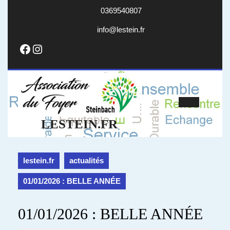
Skip
0369540807
to
content
info@lestein.fr
info@lestein.fr
Facebook
Instagram
Open
LESTEIN.FR
Butto
lestein.fr
actualités
01/01/2026 : BELLE ANNÉE
01/01/2026 : BELLE ANNÉE