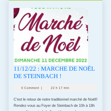
11/12/22 : MARCHE DE NOËL
11/12/22
DE STEINBACH !
:
0 Comment
|
22 h 17 min
MARCHE
DE
C’est le retour de notre traditionnel marché de Noël!!
NOËL
Rendez-vous au Foyer de Steinbach de 10h à 18h