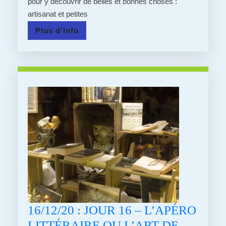
pour y découvrir de belles et bonnes choses :
DE
artisanat et petites
STEINBACH
Plus
Plus d'info
!
d'info
16/12/20 : JOUR 16 – L’APÉRO
LITTÉRAIRE OU L’ART DE