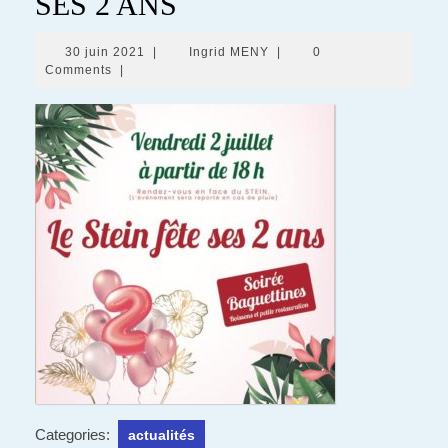
SES 2 ANS
30
Ingrid
30 juin 2021
|
Ingrid MENY
|
0
juin
MENY
Comments
|
2021
Categories:
actualités