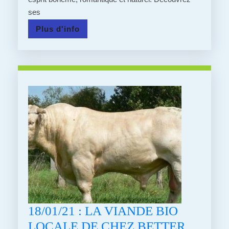
BOHÈME,
ses
LA
Plus
Plus d'info
REINE
d'info
DES
FLEURS
18/01/21 : LA VIANDE BIO
LOCALE DE CHEZ BETTER