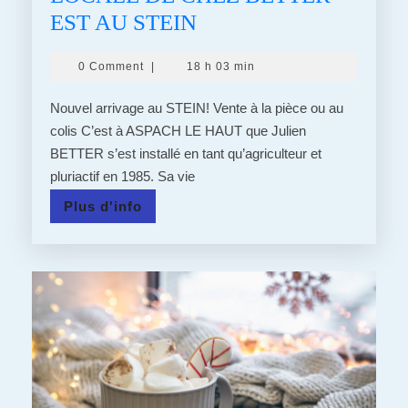
18/01/21
EST AU STEIN
:
0 Comment
|
18 h 03 min
LA
VIANDE
Nouvel arrivage au STEIN! Vente à la pièce ou au
BIO
colis C’est à ASPACH LE HAUT que Julien
BETTER s’est installé en tant qu’agriculteur et
LOCALE
pluriactif en 1985. Sa vie
DE
Plus
Plus d'info
CHEZ
d'info
BETTER
EST
AU
STEIN