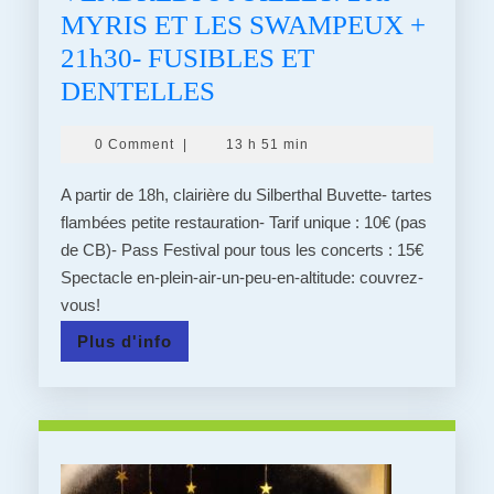
MYRIS ET LES SWAMPEUX +
21h30- FUSIBLES ET
FESTIVAL
DENTELLES
DE
0 Comment
|
13 h 51 min
STEINBACH
–
A partir de 18h, clairière du Silberthal Buvette- tartes
PROGRAMMATION
flambées petite restauration- Tarif unique : 10€ (pas
de CB)- Pass Festival pour tous les concerts : 15€
DU
Spectacle en-plein-air-un-peu-en-altitude: couvrez-
VENDREDI
vous!
8
Plus
Plus d'info
JUILLET:
d'info
20h
–
MYRIS
ET