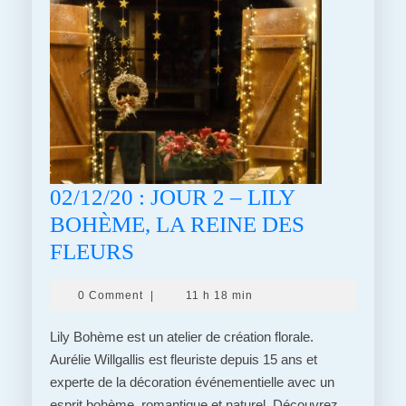
LES
SWAMPEUX
+
21h30-
FUSIBLES
ET
DENTELLES
02/12/20 : JOUR 2 – LILY
BOHÈME, LA REINE DES
02/12/20
FLEURS
:
0 Comment
|
11 h 18 min
JOUR
2
Lily Bohème est un atelier de création florale.
–
Aurélie Willgallis est fleuriste depuis 15 ans et
experte de la décoration événementielle avec un
LILY
esprit bohème, romantique et naturel. Découvrez