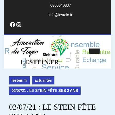
Skip
0369540807
to
content
info@lestein.fr
info@lestein.fr
Facebook
Instagram
Open
LESTEIN.FR
Butto
lestein.fr
actualités
02/07/21 : LE STEIN FÊTE SES 2 ANS
02/07/21 : LE STEIN FÊTE