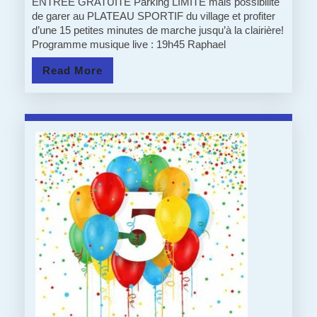
:
ENTRÉE GRATUITE Parking LIMITÉ mais possibilité
de garer au PLATEAU SPORTIF du village et profiter
LA
d’une 15 petites minutes de marche jusqu’à la clairière!
Programme musique live : 19h45 Raphael
GUING
Read
Read More
DU
More
SILBER
REVIEN
A
PARTIR
DE
18H45