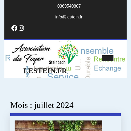
Skip
0369540807
to
content
info@lestein.fr
info@lestein.fr
Facebook
Instagram
Open
LESTEIN.FR
Butto
Mois :
juillet 2024