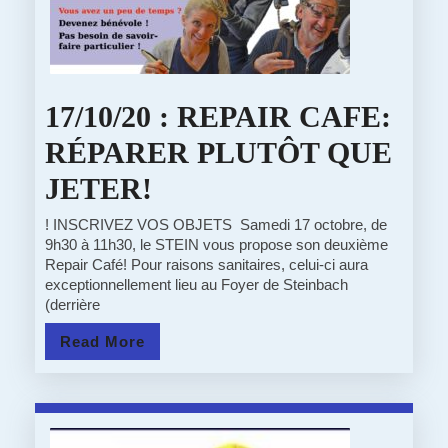
DE
JARDIN
17/10/20 : REPAIR CAFE:
RÉPARER PLUTÔT QUE
17/10/20
JETER!
:
! INSCRIVEZ VOS OBJETS Samedi 17 octobre, de
9h30 à 11h30, le STEIN vous propose son deuxième
REPAIR
Repair Café! Pour raisons sanitaires, celui-ci aura
exceptionnellement lieu au Foyer de Steinbach
CAFE:
(derrière
RÉPARER
Read
Read More
PLUTÔT
More
QUE
JETER!