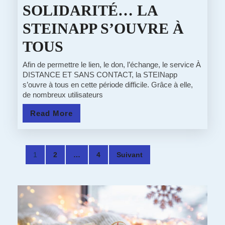
SOLIDARITÉ… LA
STEINAPP S’OUVRE À
06/04/20
TOUS
:
Afin de permettre le lien, le don, l’échange, le service À
DISTANCE ET SANS CONTACT, la STEINapp
LE
s’ouvre à tous en cette période difficile. Grâce à elle,
de nombreux utilisateurs
TEMPS
Read
Read More
EST
More
À
Pagination
L’ENTRAIDE
1
2
…
4
Suivant
des
ET
publications
À
LA