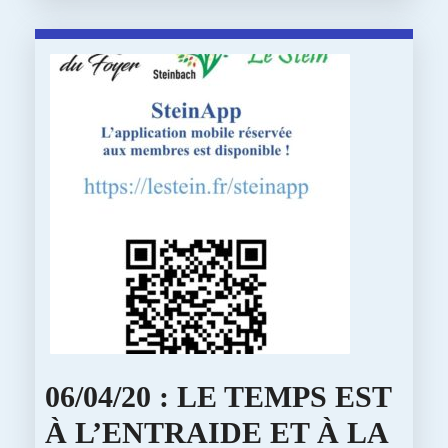
RECHERC
DES
COUTURIÈ
DU
TISSU,
DU
BIAIS,
DE
L’ÉLASTI
ET
DE
06/04/20 : LE TEMPS EST
LA
À L’ENTRAIDE ET À LA
SOLIDARI