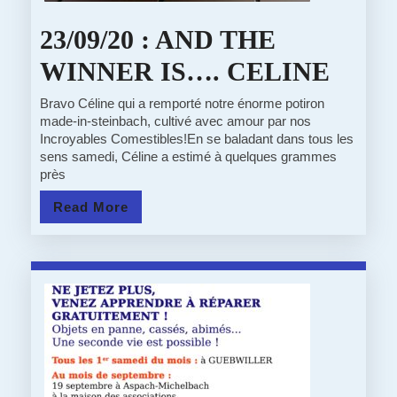
23/09/20 : AND THE
23/09
WINNER IS…. CELINE
:
Bravo Céline qui a remporté notre énorme potiron
made-in-steinbach, cultivé avec amour par nos
AND
Incroyables Comestibles!En se baladant dans tous les
sens samedi, Céline a estimé à quelques grammes
THE
près
WIN
Read
Read More
IS….
More
CEL