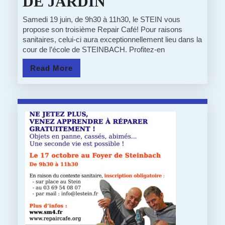
14/06/21
DE JARDIN
:
Samedi 19 juin, de 9h30 à 11h30, le STEIN vous
propose son troisième Repair Café! Pour raisons
REPAIR
sanitaires, celui-ci aura exceptionnellement lieu dans la
cour de l’école de STEINBACH. Profitez-en
CAFE:
Read
Read More
DERNIERS
More
JOURS
POUR
INSCRIRE
VOS
OBJETS
–
SPECIAL
OUTILLAGE