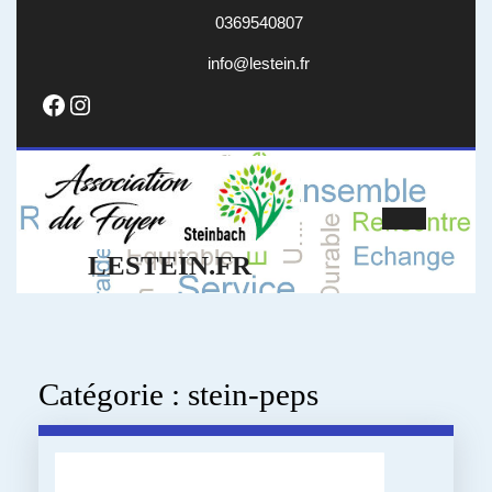
Skip
0369540807
to
content
info@lestein.fr
info@lestein.fr
Facebook
Instagram
Open
LESTEIN.FR
Butto
Catégorie :
stein-peps