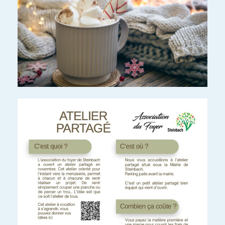
SOLIDARITÉ…
LA
STEINAPP
S’OUVRE
À
TOUS