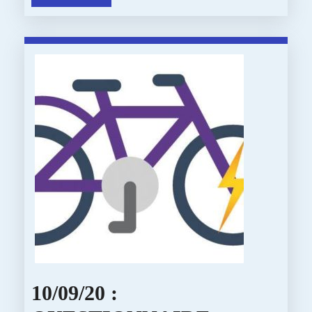
DES
More
REPAIR
CAFES!
10/09/20 :