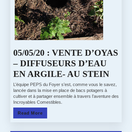
05/05/20 : VENTE D’OYAS
– DIFFUSEURS D’EAU
05/05
EN ARGILE- AU STEIN
:
L’équipe PEPS du Foyer s’est, comme vous le savez,
lancée dans la mise en place de bacs potagers à
VEN
cultiver et à partager ensemble à travers l’aventure des
Incroyables Comestibles.
D’OY
Read
Read More
–
More
DIFF