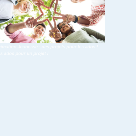
imation Jeunesse : des projets pour les ados !
s ados pour un projet !