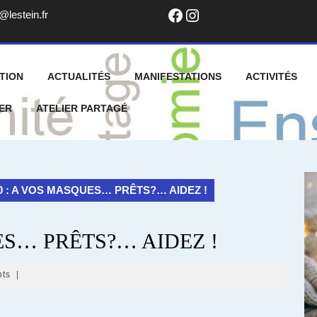
Facebook
Instagram
info@lestein.fr
@lestein.fr
TION
ACTUALITÉS
MANIFESTATIONS
ACTIVITÉS
ER
ATELIER PARTAGÉ
20 : A VOS MASQUES… PRÊTS?… AIDEZ !
UES… PRÊTS?… AIDEZ !
ts
|