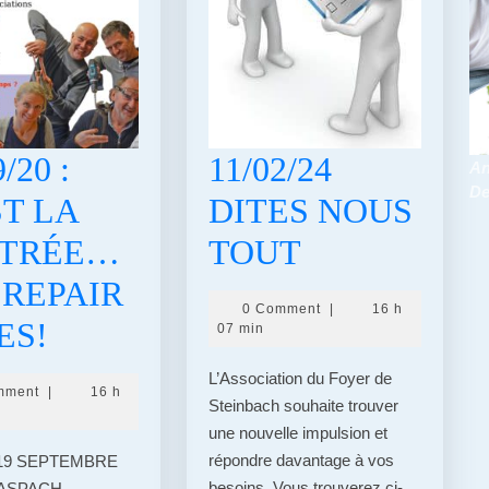
/20 :
11/02/24
An
De
ST LA
DITES NOUS
11/02/24
TRÉE…
TOUT
DITES
 REPAIR
0 Comment
|
16 h
19/09/20
NOUS
ES!
07 min
:
TOUT
L’Association du Foyer de
mment
|
16 h
Steinbach souhaite trouver
C’EST
une nouvelle impulsion et
LA
répondre davantage à vos
19 SEPTEMBRE
besoins. Vous trouverez ci-
 ASPACH-