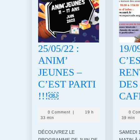
25/05/22 :
19/09
ANIM’
C’E
JEUNES –
REN
C’EST PARTI
DES
25/05/22
!!!￼
CAF
:
0 Comment
|
19 h
0 Co
ANIM’
33 min
39 min
JEUNES
DÉCOUVREZ LE
SAMEDI 
PROGRAMME DE JUIN DE
MATIN À