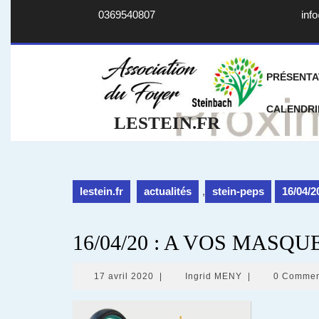
Skip
0369540807
info
to
content
PRÉSENTA
CALENDRI
LESTEIN.FR
lestein.fr
actualités
,
stein-peps
16/04/
16/04/20 : A VOS MASQ
17
Ingrid
17 avril 2020
|
Ingrid MENY
|
0 Commen
avril
MENY
2020