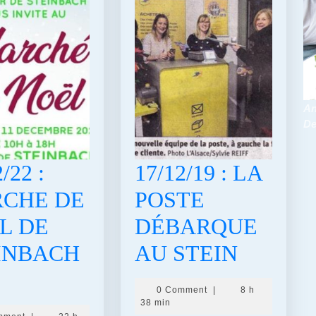
An
De
/22 :
17/12/19 : LA
CHE DE
POSTE
L DE
DÉBARQUE
17/12/1
INBACH
AU STEIN
2/22
:
0 Comment
|
8 h
LA
38 min