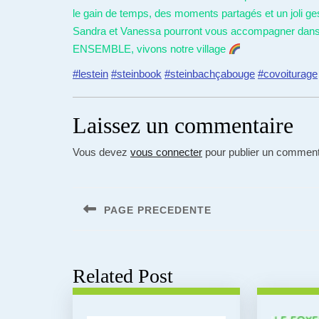
le gain de temps, des moments partagés et un joli ge
Sandra et Vanessa pourront vous accompagner dan
ENSEMBLE, vivons notre village
#lestein
#steinbook
#steinbachçabouge
#covoiturage
Laissez un commentaire
Vous devez
vous connecter
pour publier un comment
Navigation
de
PAGE PRECEDENTE
l’article
Previous
post:
Related Post