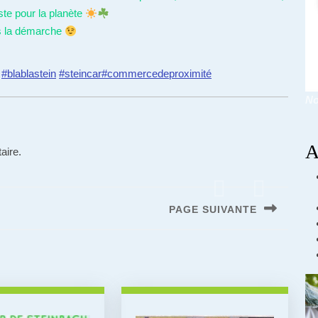
ste pour la planète
s la démarche
#blablastein
#steincar
#commercedeproximité
No
A
aire.
PAGE SUIVANTE
Next
post: