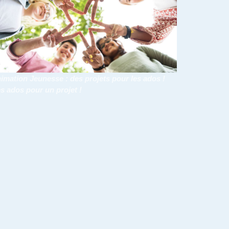
imation Jeunesse : des projets pour les ados !
s ados pour un projet !
9