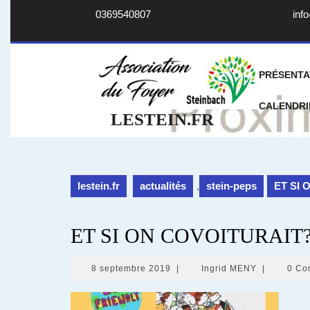
Skip
0369540807
info
to
content
PRÉSENTA
CALENDRI
LESTEIN.FR
lestein.fr
actualités
,
stein-peps
ET SI 
ET SI ON COVOITURAIT
8
Ingrid
8 septembre 2019
|
Ingrid MENY
|
0 Co
septembre
MENY
2019