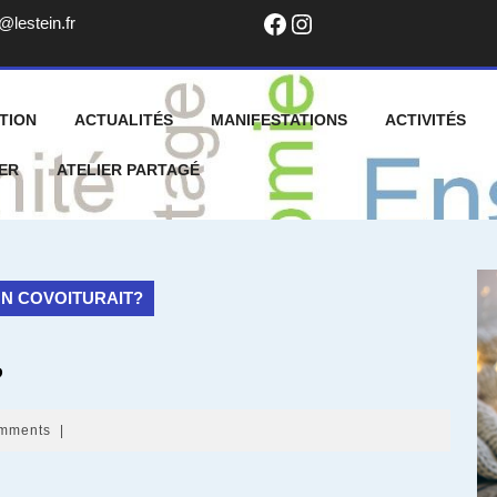
Facebook
Instagram
info@lestein.fr
@lestein.fr
TION
ACTUALITÉS
MANIFESTATIONS
ACTIVITÉS
ER
ATELIER PARTAGÉ
ON COVOITURAIT?
?
mments
|