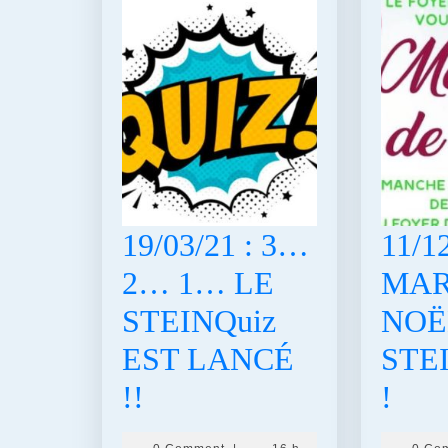
19/03/21 : 3…
11/12
2… 1… LE
MAR
STEINQuiz
NOË
EST LANCÉ
STE
19/03/21
11/1
!!
!
:
: